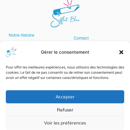
Notre histoire
Contact
Nos Sifflets
Blog
Nos actions
Gérer le consentement
Mentions légales
Accompagnement
P. de confidentialité
Pour offrir les meilleures expériences, nous utilisons des technologies des
Ateliers de
Tel: 07.56.85.58.11
cookies. Le fait de ne pas consentir ou de retirer son consentement peut
reconstruction
avoir un effet négatif sur certaines caractéristiques et fonctions.
Devenir Bénévole
Accepter
Faire un don
Refuser
Voir les préférences